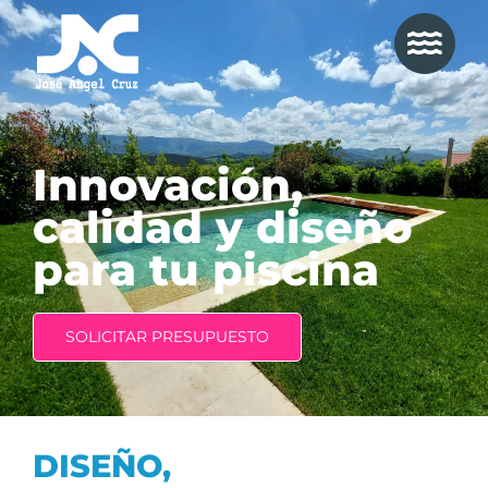
Saltar
al
contenido
Innovación,
calidad y diseño
para tu piscina
SOLICITAR PRESUPUESTO
DISEÑO,